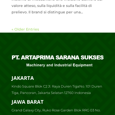
valore atteso, sulla liquidità e sulla facilità di
prelievo. Il brand si distingue per una...
« Older Entries
JAKARTA
Kindo Square Blok C2 Jl. Raya Duren TigaNo. 101 Duren
Tiga, Pancoran, Jakarta Selatan 12760 Indonesia
JAWA BARAT
Grand Galaxy City, Ruko Rose Garden Blok RRG 03 No.