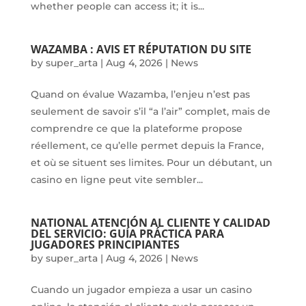
whether people can access it; it is...
WAZAMBA : AVIS ET RÉPUTATION DU SITE
by
super_arta
|
Aug 4, 2026
|
News
Quand on évalue Wazamba, l’enjeu n’est pas
seulement de savoir s’il “a l’air” complet, mais de
comprendre ce que la plateforme propose
réellement, ce qu’elle permet depuis la France,
et où se situent ses limites. Pour un débutant, un
casino en ligne peut vite sembler...
NATIONAL ATENCIÓN AL CLIENTE Y CALIDAD
DEL SERVICIO: GUÍA PRÁCTICA PARA
JUGADORES PRINCIPIANTES
by
super_arta
|
Aug 4, 2026
|
News
Cuando un jugador empieza a usar un casino